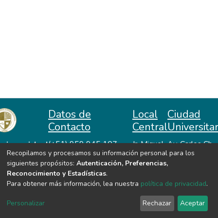
Datos de
Local
Ciudad
Contacto
Central
Universitar
niversidad
(+51) 959 945 107
Jr. Miguel
Av. Carlos Ch.
Recopilamos y procesamos su información personal para los
repositorio@unah.edu.pe
Lazón No
Hiraoka
acional
siguientes propósitos:
Autenticación, Preferencias,
https://www.unah.edu.pe
370
Huanta -
utónoma
Reconocimiento y Estadísticas
.
Huanta -
Ayacucho
e Huanta
Para obtener más información, lea nuestra
política de privacidad
.
Ayacucho
VER MIS ESTADÍSTICAS
Personalizar
Rechazar
Aceptar