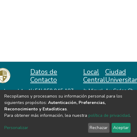
Datos de
Local
Ciudad
Contacto
Central
Universitar
niversidad
(+51) 959 945 107
Jr. Miguel
Av. Carlos Ch.
Recopilamos y procesamos su información personal para los
repositorio@unah.edu.pe
Lazón No
Hiraoka
acional
siguientes propósitos:
Autenticación, Preferencias,
https://www.unah.edu.pe
370
Huanta -
utónoma
Reconocimiento y Estadísticas
.
Huanta -
Ayacucho
e Huanta
Para obtener más información, lea nuestra
política de privacidad
.
Ayacucho
VER MIS ESTADÍSTICAS
Personalizar
Rechazar
Aceptar