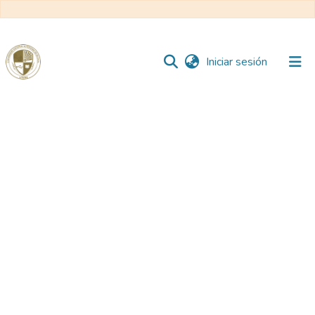
(current)
Iniciar sesión
Comunidades
Todo DSpace
Reglamento
Formatos
Manuales