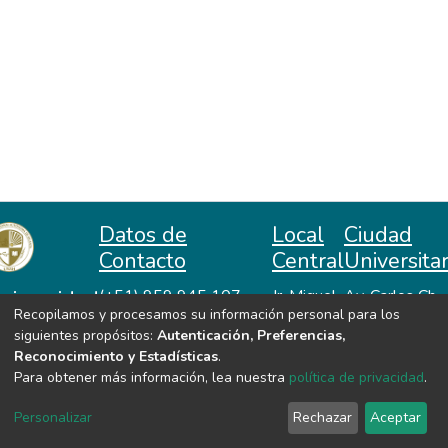
Datos de
Local
Ciudad
Contacto
Central
Universitar
niversidad
(+51) 959 945 107
Jr. Miguel
Av. Carlos Ch.
Recopilamos y procesamos su información personal para los
repositorio@unah.edu.pe
Lazón No
Hiraoka
acional
siguientes propósitos:
Autenticación, Preferencias,
https://www.unah.edu.pe
370
Huanta -
utónoma
Reconocimiento y Estadísticas
.
Huanta -
Ayacucho
e Huanta
Para obtener más información, lea nuestra
política de privacidad
.
Ayacucho
VER MIS ESTADÍSTICAS
Personalizar
Rechazar
Aceptar