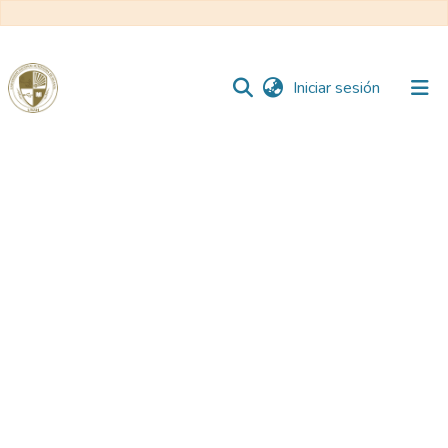
(current)
Iniciar sesión
Comunidades
Todo DSpace
Reglamento
Formatos
Manuales