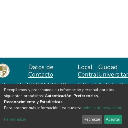
Datos de
Local
Ciudad
Contacto
Central
Universitar
niversidad
(+51) 959 945 107
Jr. Miguel
Av. Carlos Ch.
Recopilamos y procesamos su información personal para los
repositorio@unah.edu.pe
Lazón No
Hiraoka
acional
siguientes propósitos:
Autenticación, Preferencias,
https://www.unah.edu.pe
370
Huanta -
utónoma
Reconocimiento y Estadísticas
.
Huanta -
Ayacucho
e Huanta
Para obtener más información, lea nuestra
política de privacidad
.
Ayacucho
VER MIS ESTADÍSTICAS
Personalizar
Rechazar
Aceptar