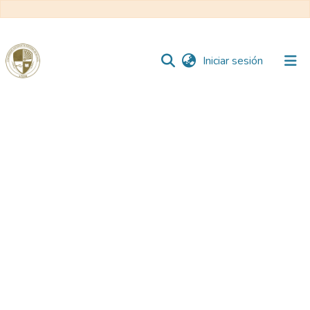
(current)
Iniciar sesión
Comunidades
Todo DSpace
Reglamento
Formatos
Manuales