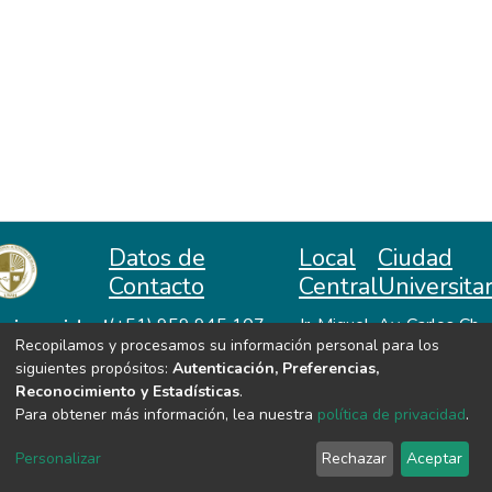
Datos de
Local
Ciudad
Contacto
Central
Universitar
niversidad
(+51) 959 945 107
Jr. Miguel
Av. Carlos Ch.
Recopilamos y procesamos su información personal para los
repositorio@unah.edu.pe
Lazón No
Hiraoka
acional
siguientes propósitos:
Autenticación, Preferencias,
https://www.unah.edu.pe
370
Huanta -
utónoma
Reconocimiento y Estadísticas
.
Huanta -
Ayacucho
e Huanta
Para obtener más información, lea nuestra
política de privacidad
.
Ayacucho
VER MIS ESTADÍSTICAS
Personalizar
Rechazar
Aceptar