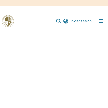
(current)
Iniciar sesión
Comunidades
Todo DSpace
Reglamento
Formatos
Manuales