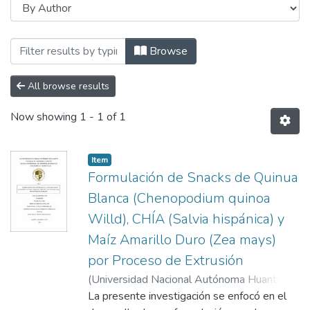
Browsing Ingeniería de Negocios Agron
Browse
All browse results
Now showing
1 - 1 of 1
Item
Formulación de Snacks de Quinua
Blanca (Chenopodium quinoa
Willd), CHÍA (Salvia hispánica) y
Maíz Amarillo Duro (Zea mays)
por Proceso de Extrusión
(
Universidad Nacional Autónoma Huanta
,
2024-09-13
La presente investigación se enfocó en el
)
Mendoza Cisneros Jean