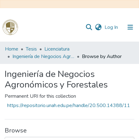
(current)
Log In
Communities
Home
Tesis
Licenciatura
&
Ingeniería de Negocios Agronómicos y Forestales
Browse by Author
Collections
Ingeniería de Negocios
All of DSpace
Agronómicos y Forestales
Permanent URI for this collection
Reglamento
https://repositorio.unah.edu.pe/handle/20.500.14388/11
Formatos
Browse
Manuales