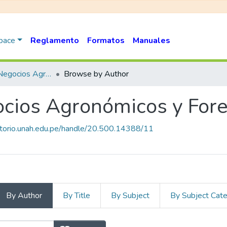
Space
Reglamento
Formatos
Manuales
Ingeniería de Negocios Agronómicos y Forestales
Browse by Author
ocios Agronómicos y Fore
sitorio.unah.edu.pe/handle/20.500.14388/11
By Author
By Title
By Subject
By Subject Cat