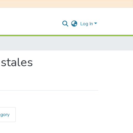
Log In
stales
egory