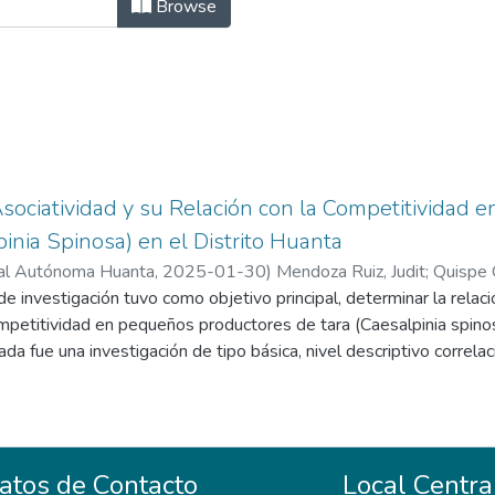
gocios Agronómicos y Forestales by 
Browse
Asociatividad y su Relación con la Competitividad
pinia Spinosa) en el Distrito Huanta
nal Autónoma Huanta
,
2025-01-30
)
Mendoza Ruiz, Judit
;
Quispe 
al Autónoma de Huanta
de investigación tuvo como objetivo principal, determinar la relaci
ompetitividad en pequeños productores de tara (Caesalpinia spino
ada fue una investigación de tipo básica, nivel descriptivo correla
al, para ello, se formuló un cuestionario de 22 preguntas para c
o sus dimensiones, aspectos técnicos, indicadores de mercado, e
la escala de Likert con 3 alternativas de calificación, para cada un
 siempre. Para ello, la recopilación de datos se realizó en 10 loca
atos de Contacto
Local Centra
otal fue de 431 pequeños productores de tara, de las cuales par