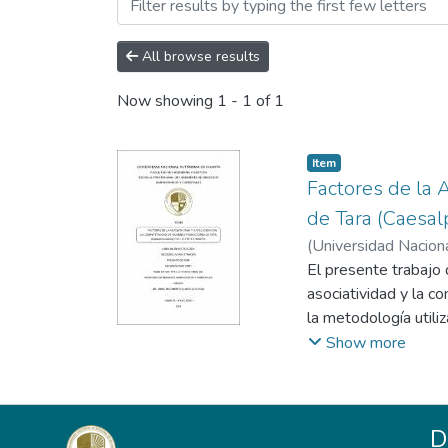
Browsing Ingeniería de Ne
All browse results
Now showing
1 - 1 of 1
Item
Factores de la 
de Tara (Caesal
(
Universidad Nacio
Universidad Nacion
El presente trabajo 
asociatividad y la c
la metodología utiliz
diseño no experiment
Show more
estudio, considerand
son calificados bajo 
bajo, nunca, a veces,
D
donde la población t