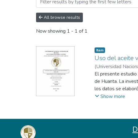
Browsing Ingeniería y Gest
All browse results
Now showing
1 - 1 of 1
Item
Uso del aceite 
(
Universidad Nacio
Universidad Nacion
El presente estudio 
de Huanta. La invest
los datos se elabor
pertenecientes al d
Show more
L/semana, el 27% m
13% consumen entre
encuestados afirmaro
17% reemplaza 3 ve
D
lado, el 37% deposit