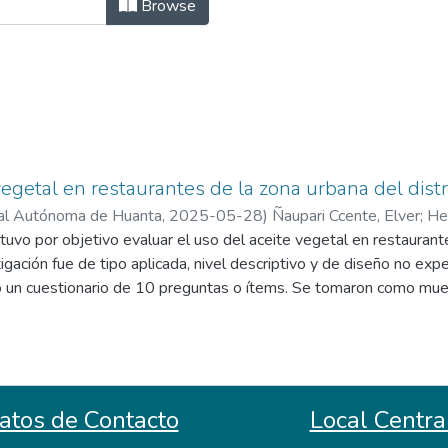
ión Ambiental by Subject "Disposici
Browse
vegetal en restaurantes de la zona urbana del dist
nal Autónoma de Huanta
,
2025-05-28
)
Ñaupari Ccente, Elver
;
He
al Autónoma de Huanta
tuvo por objetivo evaluar el uso del aceite vegetal en restaurante
igación fue de tipo aplicada, nivel descriptivo y de diseño no expe
ó un cuestionario de 10 preguntas o ítems. Se tomaron como mue
istrito de Huanta. Resultado: El 30 % de los participantes mani
anifestaron que consumen entre 6 a 10 L/semana, el 18% cons
 16 a 20 L/semana, también el 12 % consumen entre 11 a 15 
n que reemplazan 1 vez el aceite vegetal utilizado en fritura, e
ces, el 9% reemplaza mayor a 3 veces y 6% reemplazan depende
atos de Contacto
Local Centra
a para comida de animal, el 34 % de ellos vierten al alcantarilla