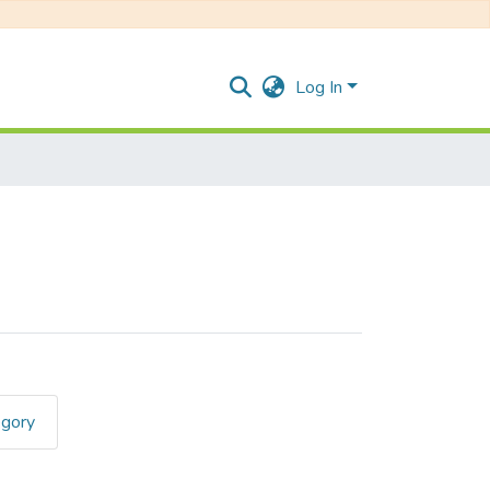
Log In
egory