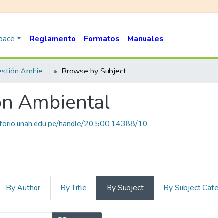
Space
Reglamento
Formatos
Manuales
Ingeniería y Gestión Ambiental
Browse by Subject
ión Ambiental
sitorio.unah.edu.pe/handle/20.500.14388/10
By Author
By Title
By Subject
By Subject Cat