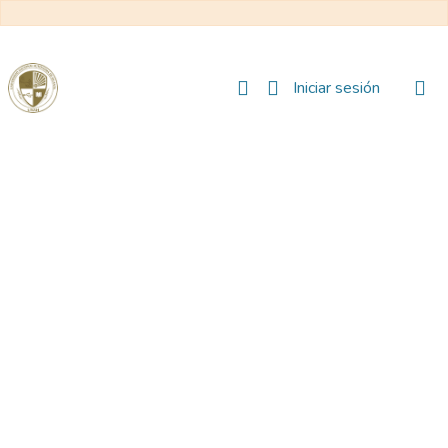
(current)
Iniciar sesión
Comunidades
Todo DSpace
Reglamento
Formatos
Manuales