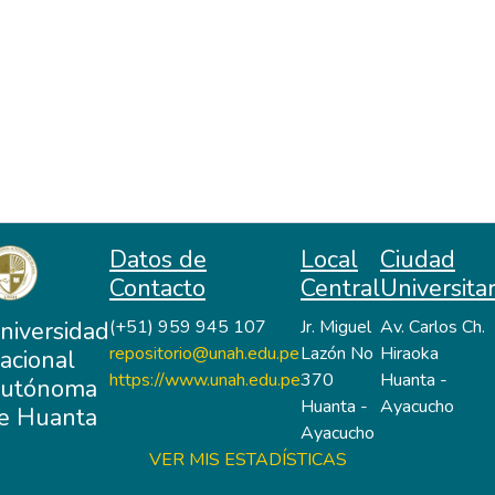
Datos de
Local
Ciudad
Contacto
Central
Universitar
niversidad
(+51) 959 945 107
Jr. Miguel
Av. Carlos Ch.
repositorio@unah.edu.pe
Lazón No
Hiraoka
acional
https://www.unah.edu.pe
370
Huanta -
utónoma
Huanta -
Ayacucho
e Huanta
Ayacucho
VER MIS ESTADÍSTICAS