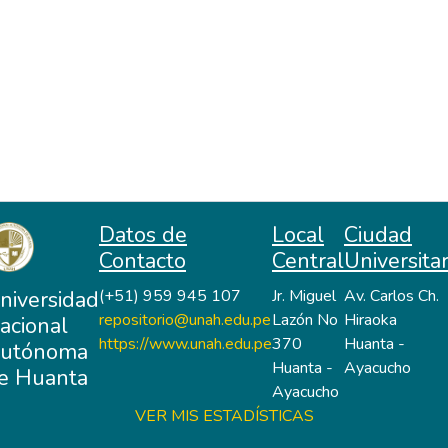
Datos de
Local
Ciudad
Contacto
Central
Universitar
niversidad
(+51) 959 945 107
Jr. Miguel
Av. Carlos Ch.
repositorio@unah.edu.pe
Lazón No
Hiraoka
acional
https://www.unah.edu.pe
370
Huanta -
utónoma
Huanta -
Ayacucho
e Huanta
Ayacucho
VER MIS ESTADÍSTICAS