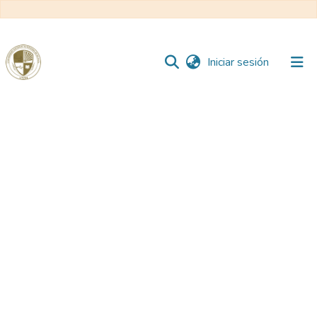
(current)
Iniciar sesión
Comunidades
Todo DSpace
Reglamento
Formatos
Manuales