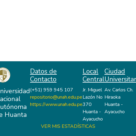
Datos de
Local
Ciudad
Contacto
Central
Universitar
niversidad
(+51) 959 945 107
Jr. Miguel
Av. Carlos Ch.
repositorio@unah.edu.pe
Lazón No
Hiraoka
acional
https://www.unah.edu.pe
370
Huanta -
utónoma
Huanta -
Ayacucho
e Huanta
Ayacucho
VER MIS ESTADÍSTICAS