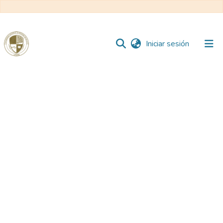
(current)
Iniciar sesión
Comunidades
Todo DSpace
Reglamento
Formatos
Manuales