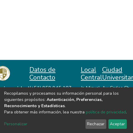
Datos de
Local
Ciudad
Contacto
Central
Universitar
niversidad
(+51) 959 945 107
Jr. Miguel
Av. Carlos Ch.
Recopilamos y procesamos su información personal para los
repositorio@unah.edu.pe
Lazón No
Hiraoka
acional
siguientes propósitos:
Autenticación, Preferencias,
https://www.unah.edu.pe
370
Huanta -
utónoma
Reconocimiento y Estadísticas
.
Huanta -
Ayacucho
e Huanta
Para obtener más información, lea nuestra
política de privacidad
.
Ayacucho
VER MIS ESTADÍSTICAS
Personalizar
Rechazar
Aceptar