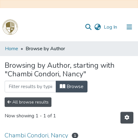
(current)
Log In
Communities
Home
Browse by Author
&
Collections
Browsing by Author, starting with
"Chambi Condori, Nancy"
All of DSpace
Browse
Reglamento
All browse results
Formatos
Now showing
1 - 1 of 1
Manuales
Chambi Condori, Nancy
1