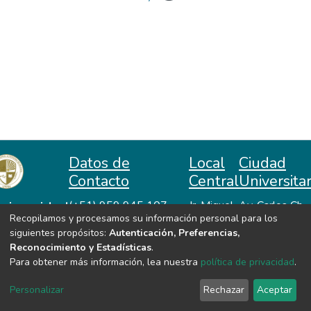
Datos de
Local
Ciudad
Contacto
Central
Universitar
niversidad
(+51) 959 945 107
Jr. Miguel
Av. Carlos Ch.
Recopilamos y procesamos su información personal para los
repositorio@unah.edu.pe
Lazón No
Hiraoka
acional
siguientes propósitos:
Autenticación, Preferencias,
https://www.unah.edu.pe
370
Huanta -
utónoma
Reconocimiento y Estadísticas
.
Huanta -
Ayacucho
e Huanta
Para obtener más información, lea nuestra
política de privacidad
.
Ayacucho
VER MIS ESTADÍSTICAS
Personalizar
Rechazar
Aceptar