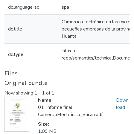
dc.language.iso
spa
Comercio electrónico en las micro y
dc.title
pequeñas empresas de la provinci
Huanta
info:eu-
dc.type
repo/semantics/technicalDocument
Files
Original bundle
Now showing
1 - 1 of 1
Name:
Down
01_Informe final
load
ComercioElectrónico_Sucari.pdf
Size:
1.09 MB