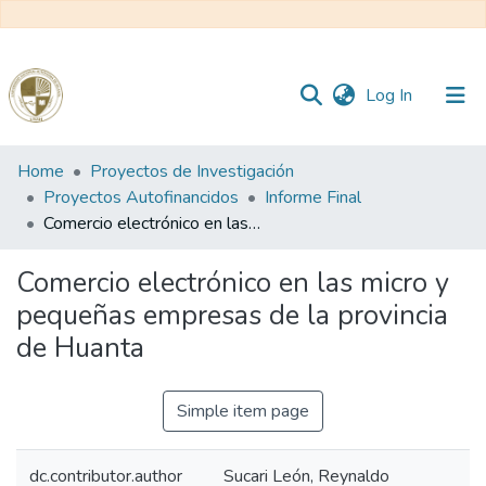
(current)
Log In
Communities
Home
Proyectos de Investigación
&
Proyectos Autofinancidos
Informe Final
Collections
Comercio electrónico en las micro y pequeñas empresas de la provincia de Huanta
All of DSpace
Comercio electrónico en las micro y
pequeñas empresas de la provincia
Statistics
de Huanta
Reglamento
Simple item page
Formatos
dc.contributor.author
Sucari León, Reynaldo