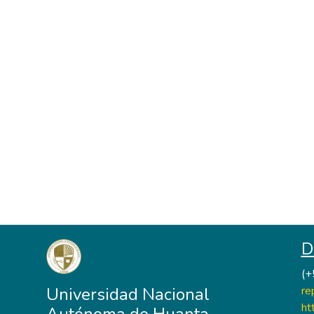
D
(+
Universidad Nacional
re
ht