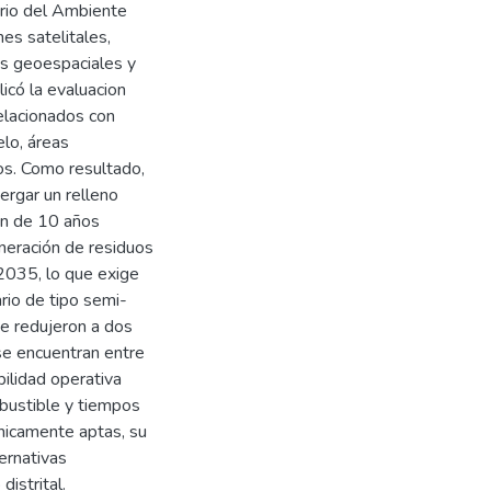
erio del Ambiente
s satelitales,
os geoespaciales y
icó la evaluacion
 relacionados con
elo, áreas
os. Como resultado,
ergar un relleno
ión de 10 años
neración de residuos
2035, lo que exige
rio de tipo semi-
se redujeron a dos
e encuentran entre
bilidad operativa
bustible y tiempos
écnicamente aptas, su
ernativas
distrital.