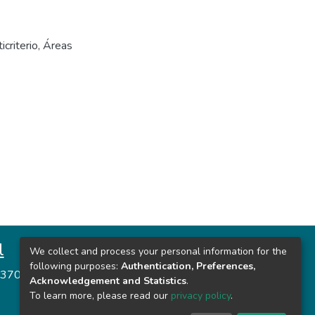
icriterio
,
Áreas
l
Ciudad Universitaria
We collect and process your personal information for the
following purposes:
Authentication, Preferences,
o 370
Av. Carlos Ch. Hiraoka
Acknowledgement and Statistics
.
Huanta - Ayacucho
To learn more, please read our
privacy policy
.