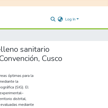
Log In
lleno sanitario
a Convención, Cusco
áreas óptimas para la
 mediante la
gráfica (SIG). El
o experimental–
itorio distrital,
s evaluadas mediante