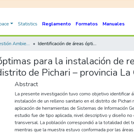
Space
Statistics
Reglamento
Formatos
Manuales
Ingeniería y Gestión Ambiental
Identificación de áreas óptimas para la instalación de relleno sanitario mediante el SIG, en el distrito de Pichari – provincia La Convención, Cusco
óptimas para la instalación de re
distrito de Pichari – provincia L
Abstract
La presente investigación tuvo como objetivo identificar 
instalación de un relleno sanitario en el distrito de Pichari
aplicación de herramientas de Sistemas de Información Geo
estudio fue de tipo aplicada, nivel descriptivo y diseño n
transversal. La población correspondió a la totalidad del terr
mientras que la muestra estuvo conformada por las área