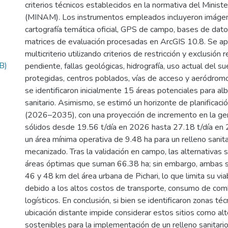
criterios técnicos establecidos en la normativa del Minist
(MINAM). Los instrumentos empleados incluyeron imágene
cartografía temática oficial, GPS de campo, bases de dat
matrices de evaluación procesadas en ArcGIS 10.8. Se apl
multicriterio utilizando criterios de restricción y exclusión
B)
pendiente, fallas geológicas, hidrografía, uso actual del su
protegidas, centros poblados, vías de acceso y aeródrom
se identificaron inicialmente 15 áreas potenciales para alb
sanitario. Asimismo, se estimó un horizonte de planificac
(2026–2035), con una proyección de incremento en la ge
sólidos desde 19.56 t/día en 2026 hasta 27.18 t/día en 
un área mínima operativa de 9.48 ha para un relleno sanita
mecanizado. Tras la validación en campo, las alternativas 
áreas óptimas que suman 66.38 ha; sin embargo, ambas s
46 y 48 km del área urbana de Pichari, lo que limita su via
debido a los altos costos de transporte, consumo de com
logísticos. En conclusión, si bien se identificaron zonas t
ubicación distante impide considerar estos sitios como alt
sostenibles para la implementación de un relleno sanitario 