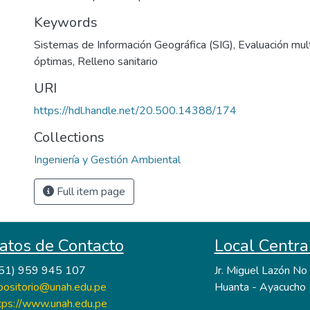
Keywords
Sistemas de Información Geográfica (SIG)
,
Evaluación mult
óptimas
,
Relleno sanitario
URI
https://hdl.handle.net/20.500.14388/174
Collections
Ingeniería y Gestión Ambiental
Full item page
atos de Contacto
Local Centra
51) 959 945 107
Jr. Miguel Lazón N
positorio@unah.edu.pe
Huanta - Ayacucho
tps://www.unah.edu.pe