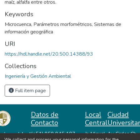
maíz, alfalfa entre otros.
Keywords
Microcuenca
,
Parámetros morfométricos
,
Sistemas de
información geográfica
URI
https://hdl.handle.net/20.500.14388/93
Collections
Ingeniería y Gestión Ambiental
Full item page
Datos de
Local
Ciudad
Contacto
Central
Universitar
niversidad
(+51) 959 945 107
Jr. Miguel
Av. Carlos Ch.
We collect and process your personal information for the