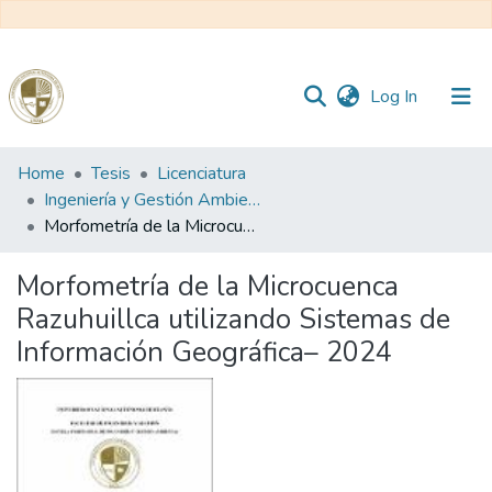
(current)
Log In
Communities
Home
Tesis
Licenciatura
&
Ingeniería y Gestión Ambiental
Collections
Morfometría de la Microcuenca Razuhuillca utilizando Sistemas de Información Geográfica– 2024
All of DSpace
Morfometría de la Microcuenca
Razuhuillca utilizando Sistemas de
Statistics
Información Geográfica– 2024
Reglamento
Formatos