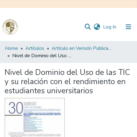
(current)
Log In
Communities
Home
Artículos
Artículo en Versión Publicada
&
Nivel de Dominio del Uso de las TIC y su relación con el rendimiento en estudiantes universitarios
Collections
Nivel de Dominio del Uso de las TIC
All of DSpace
y su relación con el rendimiento en
estudiantes universitarios
Statistics
Reglamento
Formatos