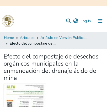
(current)
Log In
Communities
Home
Artículos
Artículo en Versión Publicada
&
Efecto del compostaje de desechos orgánicos municipales en la enmendación del drenaje ácido de mina
Collections
Efecto del compostaje de desechos
All of DSpace
orgánicos municipales en la
enmendación del drenaje ácido de
Statistics
mina
Reglamento
Formatos