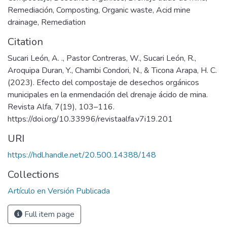
Remediación
,
Composting
,
Organic waste
,
Acid mine
drainage
,
Remediation
Citation
Sucari León, A. ., Pastor Contreras, W., Sucari León, R.,
Aroquipa Duran, Y., Chambi Condori, N., & Ticona Arapa, H. C.
(2023). Efecto del compostaje de desechos orgánicos
municipales en la enmendación del drenaje ácido de mina.
Revista Alfa, 7(19), 103–116.
https://doi.org/10.33996/revistaalfa.v7i19.201
URI
https://hdl.handle.net/20.500.14388/148
Collections
Artículo en Versión Publicada
Full item page