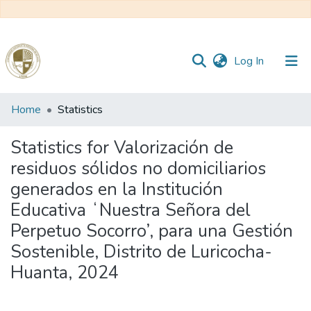
(current)
Log In
Communities
Home
Statistics
&
Collections
Statistics for Valorización de
residuos sólidos no domiciliarios
All of DSpace
generados en la Institución
Educativa ʻNuestra Señora del
Reglamento
Perpetuo Socorro’, para una Gestión
Sostenible, Distrito de Luricocha-
Formatos
Huanta, 2024
Manuales