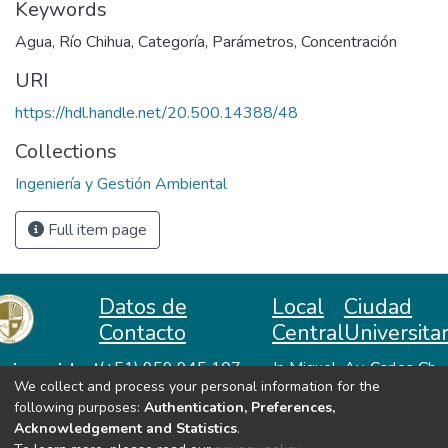
Keywords
Agua
,
Río Chihua
,
Categoría
,
Parámetros
,
Concentración
URI
https://hdl.handle.net/20.500.14388/48
Collections
Ingeniería y Gestión Ambiental
Full item page
Datos de
Local
Ciudad
Contacto
Central
Universitar
niversidad
(+51) 959 945 107
Jr. Miguel
Av. Carlos Ch.
We collect and process your personal information for the
repositorio@unah.edu.pe
Lazón No
Hiraoka
acional
following purposes:
Authentication, Preferences,
https://www.unah.edu.pe
370
Huanta -
utónoma
Acknowledgement and Statistics
.
Huanta -
Ayacucho