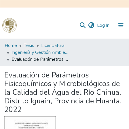
(current)
Log In
Communities
Home
Tesis
Licenciatura
&
Ingeniería y Gestión Ambiental
Collections
Evaluación de Parámetros Fisicoquímicos y Microbiológicos de la Calidad del Agua del Río Chihua, Distrito Iguaín, Provincia de Huanta, 2022
All of DSpace
Evaluación de Parámetros
Fisicoquímicos y Microbiológicos de
Statistics
la Calidad del Agua del Río Chihua,
Distrito Iguaín, Provincia de Huanta,
Reglamento
2022
Formatos