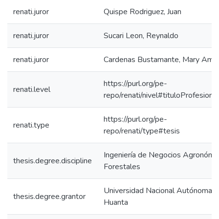
renati.juror
Quispe Rodriguez, Juan
renati.juror
Sucari Leon, Reynaldo
renati.juror
Cardenas Bustamante, Mary Amel
https://purl.org/pe-
renati.level
repo/renati/nivel#tituloProfesional
https://purl.org/pe-
renati.type
repo/renati/type#tesis
Ingeniería de Negocios Agronómi
thesis.degree.discipline
Forestales
Universidad Nacional Autónoma 
thesis.degree.grantor
Huanta