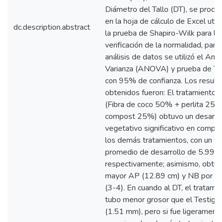
Diámetro del Tallo (DT), se proce
en la hoja de cálculo de Excel util
dc.description.abstract
la prueba de Shapiro-Wilk para la
verificación de la normalidad, para 
análisis de datos se utilizó el Anál
Varianza (ANOVA) y prueba de T
con 95% de confianza. Los result
obtenidos fueron: El tratamiento 
(Fibra de coco 50% + perlita 25
compost 25%) obtuvo un desarro
vegetativo significativo en compar
los demás tratamientos, con un va
promedio de desarrollo de 5.99
respectivamente; asimismo, obtu
mayor AP (12.89 cm) y NB por pl
(3-4). En cuando al DT, el tratami
tubo menor grosor que el Testigo
(1.51 mm), pero si fue ligerament