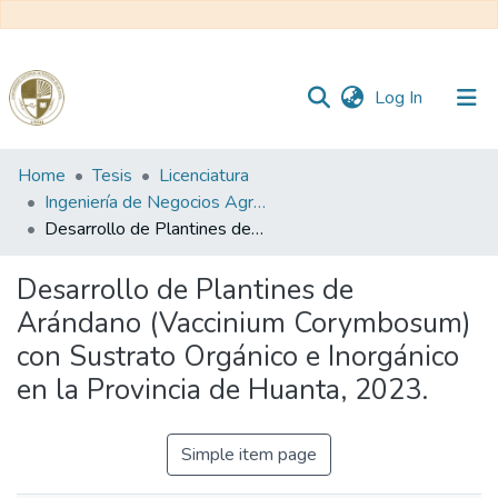
(current)
Log In
Communities
Home
Tesis
Licenciatura
&
Ingeniería de Negocios Agronómicos y Forestales
Collections
Desarrollo de Plantines de Arándano (Vaccinium Corymbosum) con Sustrato Orgánico e Inorgánico en la Provincia de Huanta, 2023.
All of DSpace
Desarrollo de Plantines de
Arándano (Vaccinium Corymbosum)
Statistics
con Sustrato Orgánico e Inorgánico
en la Provincia de Huanta, 2023.
Reglamento
Simple item page
Formatos