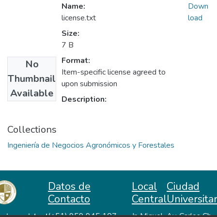
Name:
Down
license.txt
load
Size:
7 B
Format:
No
Item-specific license agreed to
Thumbnail
upon submission
Available
Description:
Collections
Ingeniería de Negocios Agronómicos y Forestales
Datos de
Local
Ciudad
Contacto
Central
Universitar
(+51) 959 945 107
Jr. Miguel
Av. Carlos Ch.