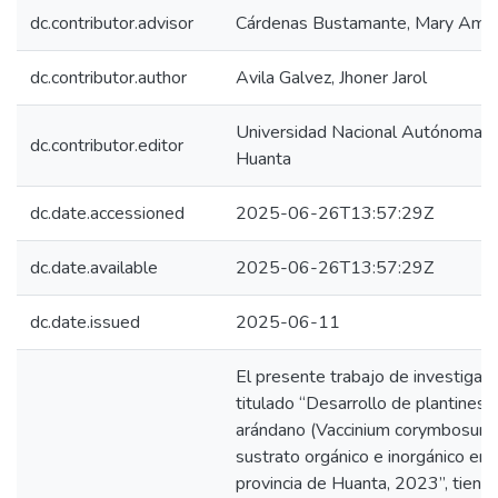
Manuales
dc.contributor.advisor
Cárdenas Bustamante, Mary Amel
dc.contributor.author
Avila Galvez, Jhoner Jarol
Universidad Nacional Autónoma 
dc.contributor.editor
Huanta
dc.date.accessioned
2025-06-26T13:57:29Z
dc.date.available
2025-06-26T13:57:29Z
dc.date.issued
2025-06-11
El presente trabajo de investigaci
titulado “Desarrollo de plantines 
arándano (Vaccinium corymbosum)
sustrato orgánico e inorgánico en 
provincia de Huanta, 2023”, tien