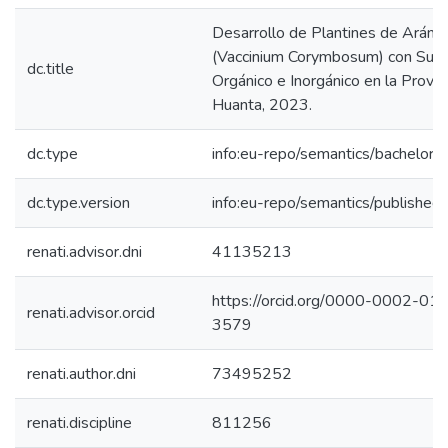
Desarrollo de Plantines de Aránd
(Vaccinium Corymbosum) con Sust
dc.title
Orgánico e Inorgánico en la Provin
Huanta, 2023.
dc.type
info:eu-repo/semantics/bachelorT
dc.type.version
info:eu-repo/semantics/published
renati.advisor.dni
41135213
https://orcid.org/0000-0002-01
renati.advisor.orcid
3579
renati.author.dni
73495252
renati.discipline
811256