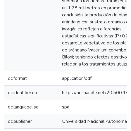
superior a los demás tratamiento
un 1.28 milímetros en promedio. 
conclusión, la producción de plant
arándano con sustrato orgánico e
inorgánico reflejan diferencias
estadísticas significativas (P<0.05
desarrollo vegetativo de los plant
de arándano Vaccinium corymbosu
Biloxi; teniendo efectos positivos
relación a los tratamientos utilizad
dc.format
application/pdf
dc.identifier.uri
https://hdl.handle.net/20.500.1
dc.language.iso
spa
dc.publisher
Universidad Nacional Autónoma 