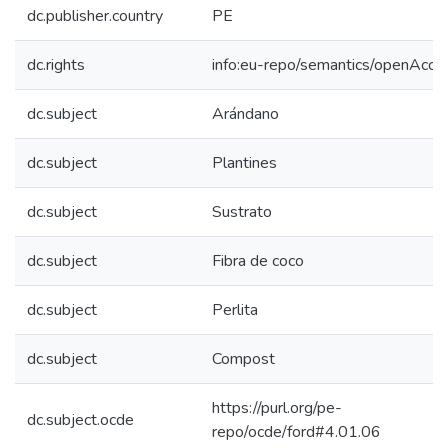
dc.publisher.country
PE
dc.rights
info:eu-repo/semantics/openAcce
dc.subject
Arándano
dc.subject
Plantines
dc.subject
Sustrato
dc.subject
Fibra de coco
dc.subject
Perlita
dc.subject
Compost
https://purl.org/pe-
dc.subject.ocde
repo/ocde/ford#4.01.06