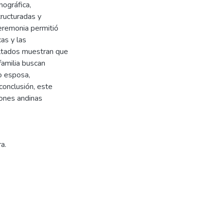
nográfica,
ructuradas y
ceremonia permitió
cas y las
ultados muestran que
 familia buscan
o esposa,
 conclusión, este
iones andinas
a.