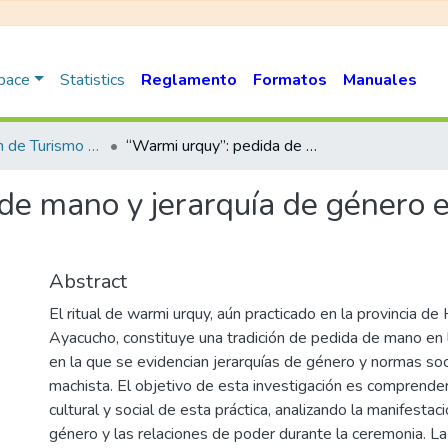
Space
Statistics
Reglamento
Formatos
Manuales
Administración de Turismo Sostenible y Hotelería
“Warmi urquy”: pedida de mano y jerarquía de género en la provincia de Huanta, 2025
de mano y jerarquía de género e
Abstract
El ritual de warmi urquy, aún practicado en la provincia de
Ayacucho, constituye una tradición de pedida de mano en
en la que se evidencian jerarquías de género y normas soc
machista. El objetivo de esta investigación es comprender 
cultural y social de esta práctica, analizando la manifestac
género y las relaciones de poder durante la ceremonia. La