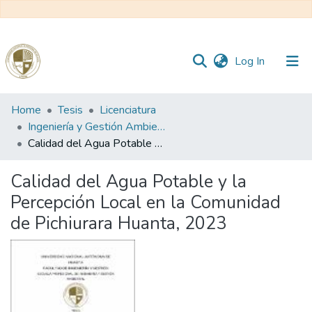
(current)
Log In
Communities
Home
Tesis
Licenciatura
&
Ingeniería y Gestión Ambiental
Collections
Calidad del Agua Potable y la Percepción Local en la Comunidad de Pichiurara Huanta, 2023
All of DSpace
Calidad del Agua Potable y la
Percepción Local en la Comunidad
Statistics
de Pichiurara Huanta, 2023
Reglamento
Formatos