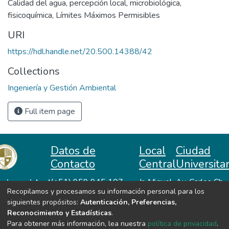
Calidad del agua
,
percepción local
,
microbiológica
,
fisicoquímica
,
Límites Máximos Permisibles
URI
https://hdl.handle.net/20.500.14388/42
Collections
Ingeniería y Gestión Ambiental
Full item page
Datos de
Local
Ciudad
Contacto
Central
Universitar
niversidad
(+51) 959 945 107
Jr. Miguel
Av. Carlos Ch.
Recopilamos y procesamos su información personal para los
repositorio@unah.edu.pe
Lazón No
Hiraoka
acional
siguientes propósitos:
Autenticación, Preferencias,
https://www.unah.edu.pe
370
Huanta -
utónoma
Reconocimiento y Estadísticas
.
Huanta -
Ayacucho
e Huanta
Para obtener más información, lea nuestra
política de privacidad
.