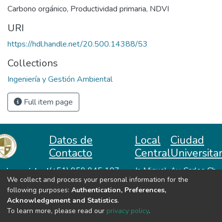
Carbono orgánico
,
Productividad primaria
,
NDVI
URI
https://hdl.handle.net/20.500.14388/53
Collections
Ingeniería y Gestión Ambiental
Full item page
Datos de
Local
Ciudad
Contacto
Central
Universitar
niversidad
(+51) 959 945 107
Jr. Miguel
Av. Carlos Ch.
We collect and process your personal information for the
repositorio@unah.edu.pe
Lazón No
Hiraoka
acional
following purposes:
Authentication, Preferences,
https://www.unah.edu.pe
370
Huanta -
utónoma
Acknowledgement and Statistics
.
Huanta -
Ayacucho
e Huanta
To learn more, please read our
privacy policy
.
Ayacucho