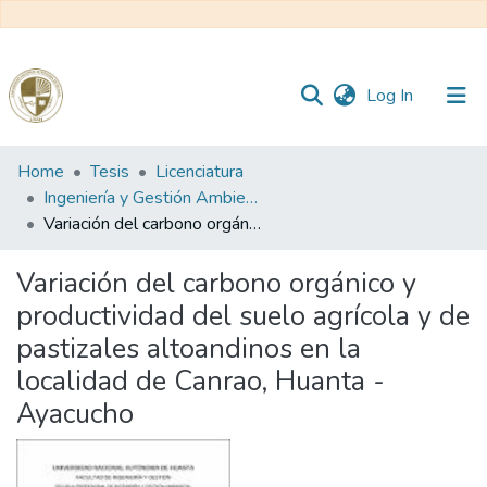
(current)
Log In
Communities
Home
Tesis
Licenciatura
&
Ingeniería y Gestión Ambiental
Collections
Variación del carbono orgánico y productividad del suelo agrícola y de pastizales altoandinos en la localidad de Canrao, Huanta - Ayacucho
All of DSpace
Variación del carbono orgánico y
productividad del suelo agrícola y de
Statistics
pastizales altoandinos en la
localidad de Canrao, Huanta -
Reglamento
Ayacucho
Formatos