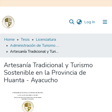
(current)
Log In
Communities
Home
Tesis
Licenciatura
&
Administración de Turismo Sostenible y Hotelería
Collections
Artesanía Tradicional y Turismo Sostenible en la Provincia de Huanta - Ayacucho
All of DSpace
Artesanía Tradicional y Turismo
Sostenible en la Provincia de
Statistics
Huanta - Ayacucho
Reglamento
Formatos