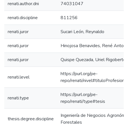
renati.author.dni
74031047
renati.discipline
811256
renati.juror
Sucari León, Reynaldo
renati.juror
Hinojosa Benavides, René Antoni
renati.juror
Quispe Quezada, Uriel Rigoberto
https://purl.org/pe-
renati.level
repo/renati/nivel#tituloProfesional
https://purl.org/pe-
renati.type
repo/renati/type#tesis
Ingeniería de Negocios Agronómi
thesis.degree.discipline
Forestales