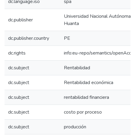
dc.language.iso
spa
Universidad Nacional Autónoma 
dc.publisher
Huanta
dc.publisher.country
PE
dc.rights
info:eu-repo/semantics/openAcce
dc.subject
Rentabilidad
dc.subject
Rentabilidad económica
dc.subject
rentabilidad financiera
dc.subject
costo por proceso
dc.subject
producción