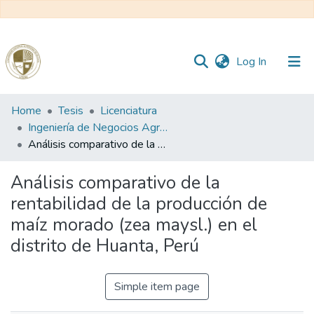
(current)
Log In
Communities
Home
Tesis
Licenciatura
&
Ingeniería de Negocios Agronómicos y Forestales
Collections
Análisis comparativo de la rentabilidad de la producción de maíz morado (zea maysl.) en el distrito de Huanta, Perú
All of DSpace
Análisis comparativo de la
rentabilidad de la producción de
Statistics
maíz morado (zea maysl.) en el
distrito de Huanta, Perú
Reglamento
Simple item page
Formatos