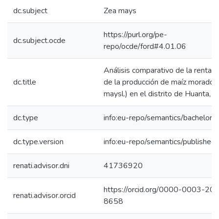
dc.subject
Zea mays
https://purl.org/pe-
dc.subject.ocde
repo/ocde/ford#4.01.06
Análisis comparativo de la rentabi
dc.title
de la producción de maíz morado 
maysl.) en el distrito de Huanta, P
dc.type
info:eu-repo/semantics/bachelorT
dc.type.version
info:eu-repo/semantics/published
renati.advisor.dni
41736920
https://orcid.org/0000-0003-20
renati.advisor.orcid
8658