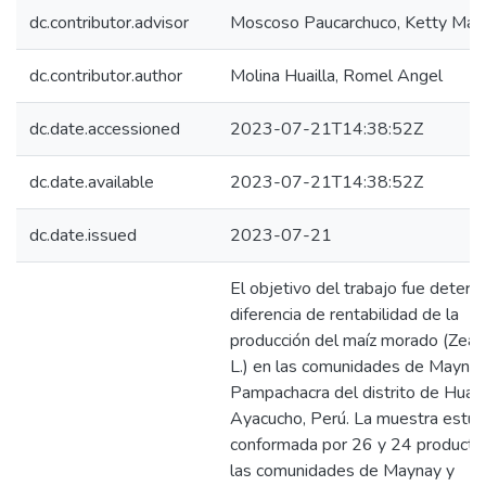
Manuales
dc.contributor.advisor
Moscoso Paucarchuco, Ketty Mari
dc.contributor.author
Molina Huailla, Romel Angel
dc.date.accessioned
2023-07-21T14:38:52Z
dc.date.available
2023-07-21T14:38:52Z
dc.date.issued
2023-07-21
El objetivo del trabajo fue determi
diferencia de rentabilidad de la
producción del maíz morado (Zea
L.) en las comunidades de Maynay
Pampachacra del distrito de Huant
Ayacucho, Perú. La muestra estu
conformada por 26 y 24 producto
las comunidades de Maynay y