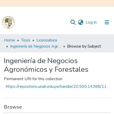
(current)
Log In
Communities
Home
Tesis
Licenciatura
&
Ingeniería de Negocios Agronómicos y Forestales
Browse by Subject
Collections
Ingeniería de Negocios
All of DSpace
Agronómicos y Forestales
Permanent URI for this collection
Reglamento
https://repositorio.unah.edu.pe/handle/20.500.14388/11
Formatos
Browse
Manuales