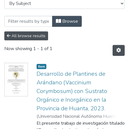
Browsing Ingeniería de Negocios Agronó
Browse
All browse results
Now showing
1 - 1 of 1
Item
Desarrollo de Plantines de
Arándano (Vaccinium
Corymbosum) con Sustrato
Orgánico e Inorgánico en la
Provincia de Huanta, 2023.
(
Universidad Nacional Autónoma Huanta
,
2025-06-11
El presente trabajo de investigación titulado
)
Avila Galvez, Jhoner Jarol
;