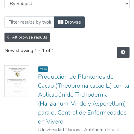
Browsing Ingeniería de Negocios Agronó
Browse
All browse results
Now showing
1 - 1 of 1
Item
Producción de Plantones de
Cacao (Theobroma cacao L.) con la
Aplicación de Trichoderma
(Harzianum, Viride y Asperellum)
para el Control de Enfermedades
en Vivero
(
Universidad Nacional Autónoma Huanta
,