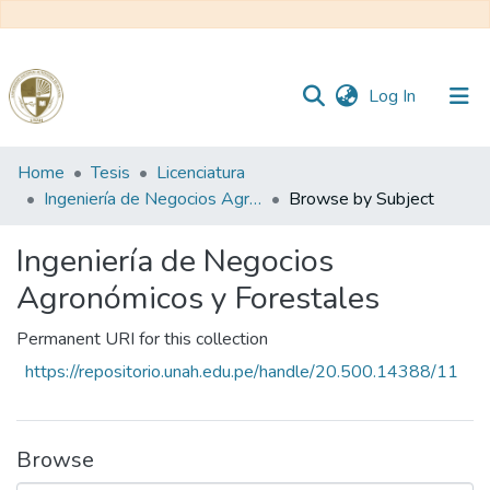
(current)
Log In
Communities
Home
Tesis
Licenciatura
&
Ingeniería de Negocios Agronómicos y Forestales
Browse by Subject
Collections
Ingeniería de Negocios
All of DSpace
Agronómicos y Forestales
Permanent URI for this collection
Reglamento
https://repositorio.unah.edu.pe/handle/20.500.14388/11
Formatos
Browse
Manuales