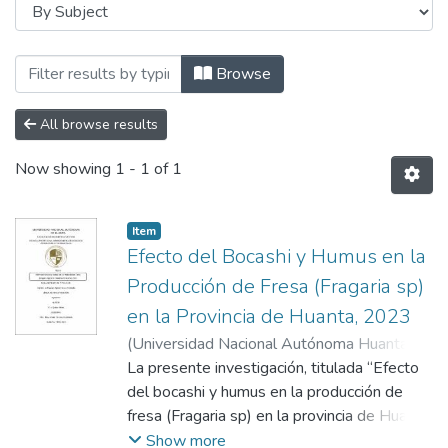
Browsing Ingeniería de Negocios Agronóm
Browse
All browse results
Now showing
1 - 1 of 1
Item
Efecto del Bocashi y Humus en la
Producción de Fresa (Fragaria sp)
en la Provincia de Huanta, 2023
(
Universidad Nacional Autónoma Huanta
,
2025-06-11
La presente investigación, titulada “Efecto
)
Cruz Quispe, Bitinia
;
Cárdenas Bustamante, Mary Amelia
del bocashi y humus en la producción de
;
Universidad Nacional Autónoma de Huanta
fresa (Fragaria sp) en la provincia de Huanta,
2023”, tiene como objetivo determinar el
Show more