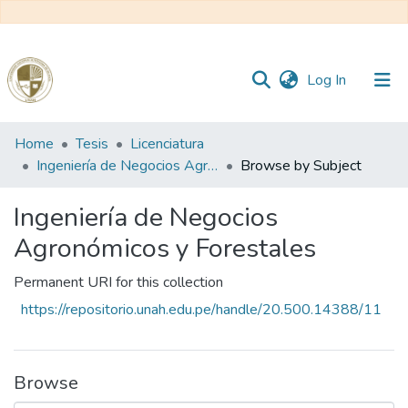
(current)
Log In
Communities
Home
Tesis
Licenciatura
&
Ingeniería de Negocios Agronómicos y Forestales
Browse by Subject
Collections
Ingeniería de Negocios
All of DSpace
Agronómicos y Forestales
Permanent URI for this collection
Reglamento
https://repositorio.unah.edu.pe/handle/20.500.14388/11
Formatos
Browse
Manuales