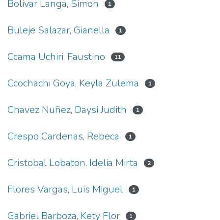
Bolivar Langa, Simon
1
Buleje Salazar, Gianella
1
Ccama Uchiri, Faustino
11
Ccochachi Goya, Keyla Zulema
1
Chavez Nuñez, Daysi Judith
1
Crespo Cardenas, Rebeca
1
Cristobal Lobaton, Idelia Mirta
2
Flores Vargas, Luis Miguel
1
Gabriel Barboza, Kety Flor
1