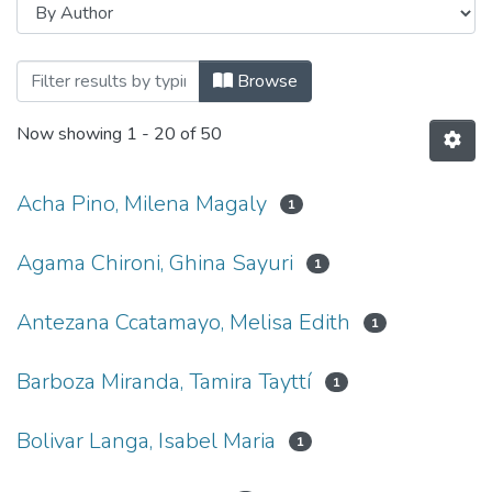
Browsing Administración de Turismo Sost
Browse
Now showing
1 - 20 of 50
Acha Pino, Milena Magaly
1
Agama Chironi, Ghina Sayuri
1
Antezana Ccatamayo, Melisa Edith
1
Barboza Miranda, Tamira Tayttí
1
Bolivar Langa, Isabel Maria
1