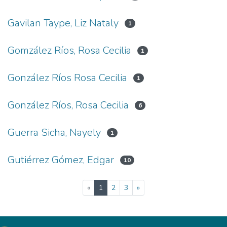
Gavilan Taype, Liz Nataly
1
Gomzález Ríos, Rosa Cecilia
1
González Ríos Rosa Cecilia
1
González Ríos, Rosa Cecilia
6
Guerra Sicha, Nayely
1
Gutiérrez Gómez, Edgar
10
(current)
«
1
2
3
»