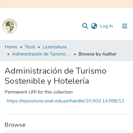
(current)
Log In
Communities
Home
Tesis
Licenciatura
&
Administración de Turismo Sostenible y Hotelería
Browse by Author
Collections
Administración de Turismo
All of DSpace
Sostenible y Hotelería
Permanent URI for this collection
Reglamento
https://repositorio.unah.edu.pe/handle/20.500.14388/12
Formatos
Browse
Manuales